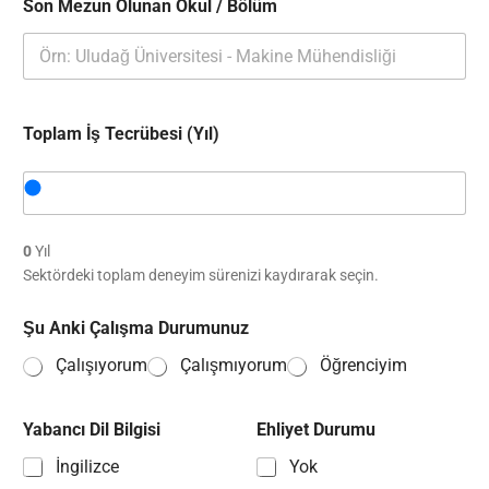
Son Mezun Olunan Okul / Bölüm
i
s
y
o
n
Toplam İş Tecrübesi (Yıl)
0
Yıl
Sektördeki toplam deneyim sürenizi kaydırarak seçin.
Şu Anki Çalışma Durumunuz
Çalışıyorum
Çalışmıyorum
Öğrenciyim
Yabancı Dil Bilgisi
Ehliyet Durumu
İngilizce
Yok