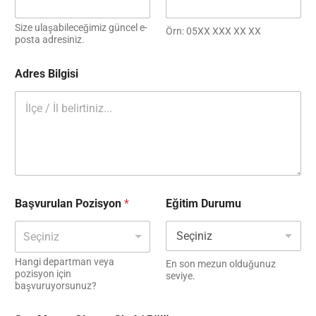
Size ulaşabileceğimiz güncel e-
Örn: 05XX XXX XX XX
posta adresiniz.
Adres Bilgisi
A
Başvurulan Pozisyon
*
Eğitim Durumu
d
r
e
Seçiniz
s
Ö
Hangi departman veya
En son mezun olduğunuz
n
pozisyon için
seviye.
başvuruyorsunuz?
P
o
z