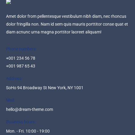
Amet dolor from pellentesque vestibulum nibh diam, nec rhoncus
dolor fringilla non. Nam id sem quis mauris porttitor conse quat et
diam acnunc urna magna porttitor laoreet aliquam!
Phone numbers:
+001 234 56 78
+001 987 65 43
Address:
SoHo 94 Broadway St New York, NY 1001
Mail:
hello@dream-theme.com
Business hours:
Mon. - Fri. 10:00 - 19:00