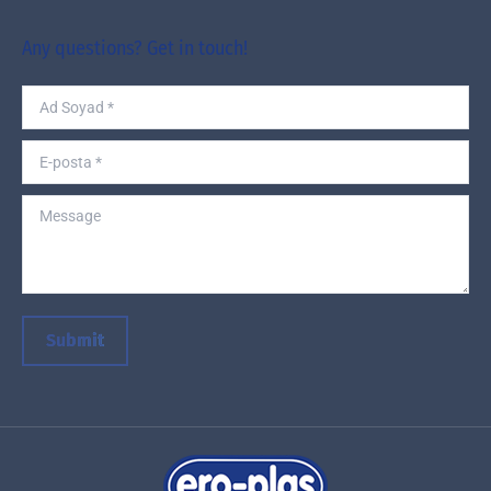
Any questions? Get in touch!
Ad Soyad *
E-posta *
Message
Submit